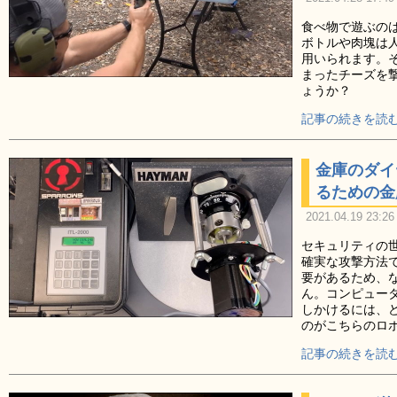
食べ物で遊ぶの
ボトルや肉塊は
用いられます。
まったチーズを
ょうか？
記事の続きを読む
金庫のダイ
るための金
2021.04.19 23:26
セキュリティの
確実な攻撃方法
要があるため、
ん。コンピュー
しかけるには、
のがこちらのロ
記事の続きを読む