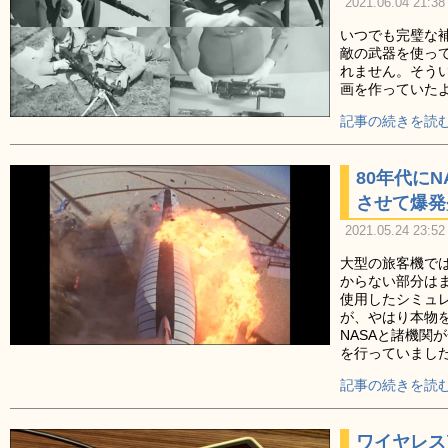
2021.06.04 21:38
いつでも完璧な
敵の武器を使っ
れません。そう
画を作っていた
記事の続きを読む
80年代に
させて爆発
2021.05.24 23:52
大型の旅客機で
からない部分は
使用したシミュ
が、やはり本物
NASAと諸機関
を行っていまし
記事の続きを読む
ワイヤレス