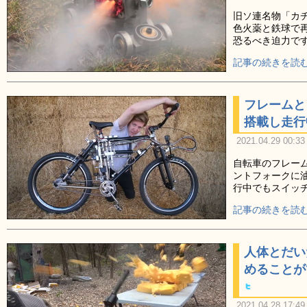
旧ソ連名物「カ
色火薬と鉄球で
恐るべき迫力で
記事の続きを読む
フレームと
搭載し走行
2021.04.29 00:33
自転車のフレー
ントフォークに
行中でもスイッ
記事の続きを読む
人体とだい
めることが
2021.04.28 17:49