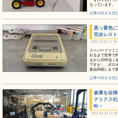
なっています。
記事の続きを読む
真っ黄色に
完全レスト
2021.04.03 17:05
スーパーファミコ
れるまで世界で約
止から20年近
ですが……ボロ
新品同様にまで
記事の続きを読む
倉庫を自律
ナミクス社
2021.03.30 12:18