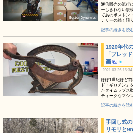
通信販売の流行
ーしきれない規
てあのボストン・
テリーの続く限
記事の続きを読む
1920年
「ブレッド
画
2021.03.26 16:34
ほぼ1世紀ほど
ド・ギロチン」
たタイムラプス
ティークなマシ
記事の続きを読む
手回し式の
リモリと9