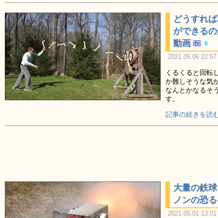
どうすれば
ができるの
動画
2021.05.06 22:57
くるくると回転
か難しそうな気
なんとかなるそ
す。
記事の続きを読む
大量の鉄球
ノンの恐る
2021.05.01 13:01