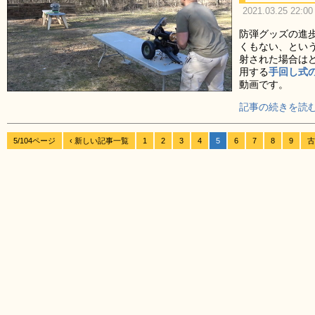
2021.03.25 22:00
防弾グッズの進
くもない、とい
射された場合は
用する
手回し式
動画です。
記事の続きを読む
5/104ページ
‹ 新しい記事一覧
1
2
3
4
5
6
7
8
9
古