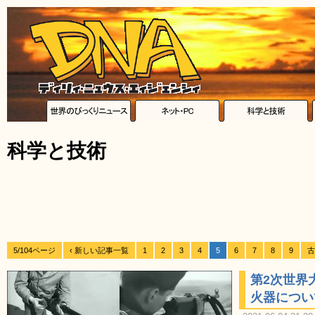
科学と技術
5/104ページ
‹ 新しい記事一覧
1
2
3
4
5
6
7
8
9
古
第2次世界
火器につい