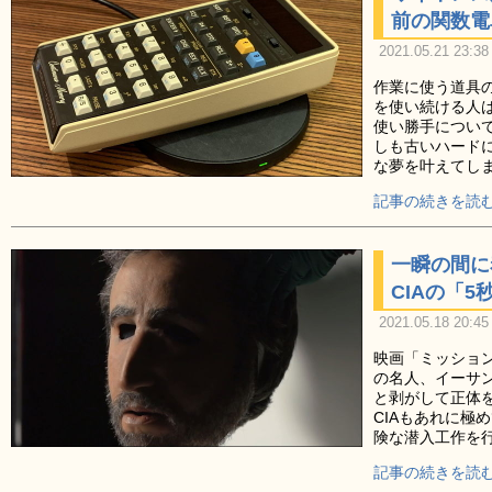
前の関数電
2021.05.21 23:38
作業に使う道具
を使い続ける人
使い勝手につい
しも古いハード
な夢を叶えてし
記事の続きを読む
一瞬の間に
CIAの「
2021.05.18 20:45
映画「ミッショ
の名人、イーサ
と剥がして正体
CIAもあれに極
険な潜入工作を
記事の続きを読む