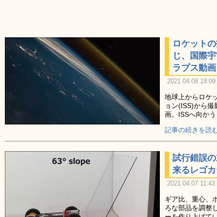
ロケットの
じ、国際宇
ラプス動画
2021.04.08 18:09
地球上からロケ
ョン(ISS)か
画。ISSへ向か
記事の続きを読む
試行錯誤の
来るレゴカ
2021.04.07 11:43
ギア比、重心、
ろな部品を調整
ーを作り上げて