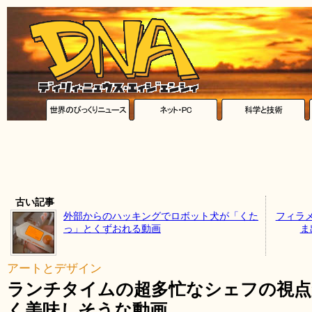
古い記事
外部からのハッキングでロボット犬が「くた
フィラ
っ」とくずおれる動画
ま
アートとデザイン
ランチタイムの超多忙なシェフの視点
く美味しそうな動画