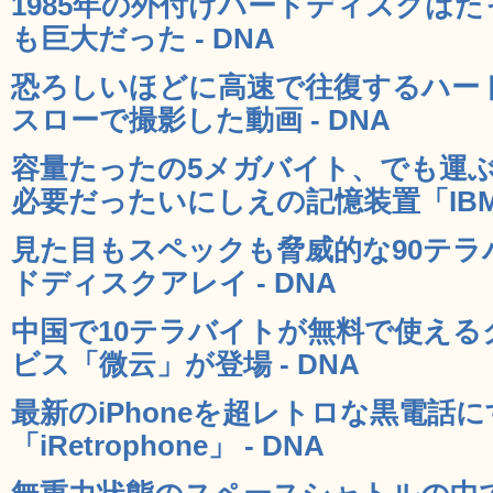
1985年の外付けハードディスクはた
も巨大だった - DNA
恐ろしいほどに高速で往復するハー
スローで撮影した動画 - DNA
容量たったの5メガバイト、でも運
必要だったいにしえの記憶装置「IBM 35
見た目もスペックも脅威的な90テラ
ドディスクアレイ - DNA
中国で10テラバイトが無料で使え
ビス「微云」が登場 - DNA
最新のiPhoneを超レトロな黒電話
「iRetrophone」 - DNA