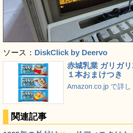
ソース：
DiskClick by Deervo
赤城乳業 ガリガリ君
１本おまけつき
Amazon.co.jp で
関連記事