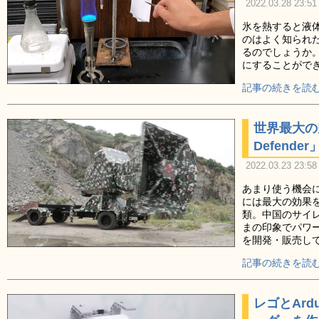
2022.03.28 23:51
氷を熱すると液
のはよく知られ
るのでしょうか
にすることがで
記事の続きを読む
世界最大の
Defende
2022.03.23 23:58
あまり使う機会
には最大の効果
類。中国のサイレ
まの印象でパワ
を開発・販売し
記事の続きを読む
レゴとAr