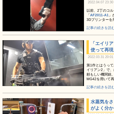
2022.04.07 23:30
以前、2丁のコル
「
AF2011-A1
」
3Dプリンター
記事の続きを読む
「エイリア
使って再現
2022.03.31 20:01
第1作とはうっ
イリアン2」で
頼もしい機関銃、
MG42を用いて
記事の続きを読む
水蒸気をさ
がよく分か