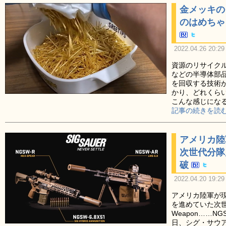
金メッキの
のはめちゃ
2022.04.26 20:29
資源のリサイク
などの半導体部
を回収する技術
かり、どれくら
こんな感じにな
記事の続きを読む
アメリカ陸
次世代分隊
破
2022.04.20 19:29
アメリカ陸軍が
を進めていた次世代分
Weapon……N
日、シグ・サウ