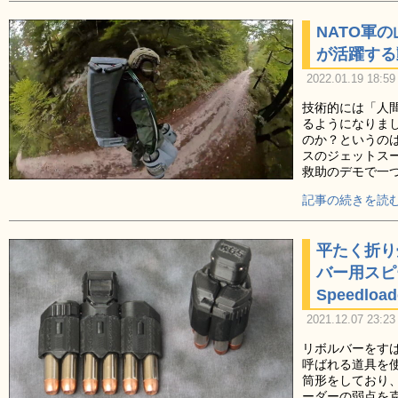
NATO軍
が活躍する
2022.01.19 18:59
技術的には「人
るようになりま
のか？というの
スのジェットスーツベ
救助のデモで一
記事の続きを読む
平たく折り
バー用スピー
Speedloa
2021.12.07 23:23
リボルバーをす
呼ばれる道具を
筒形をしており
ーダーの弱点を克