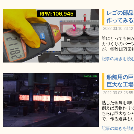
レゴの部品
作ってみる
2022.03.10 23:12
誰にとっても何
カづくりのパー
が、毎秒10万
記事の続きを読む
船舶用の巨
巨大な工場
2022.03.03 23:55
熱した金属を叩
例えば刃物作り
ちらは巨大なシ
で、作る道具も
記事の続きを読む