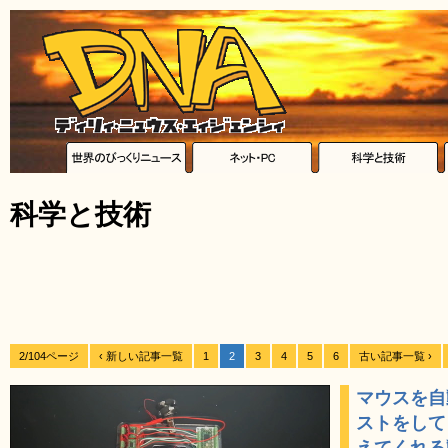
科学と技術
2/104ページ
‹ 新しい記事一覧
1
2
3
4
5
6
古い記事一覧 ›
マウスを自
ストをして
えてくれる