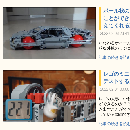
ボール状の
ことができ
えてくれる
2022.02.08 23:41
いわゆるホイー
的な外観のラジ
記事の続きを読む
レゴのミニ
テストする
2022.02.04 00:00
レゴの人形、い
ができるのか？
き出すことがで
している動画で
記事の続きを読む