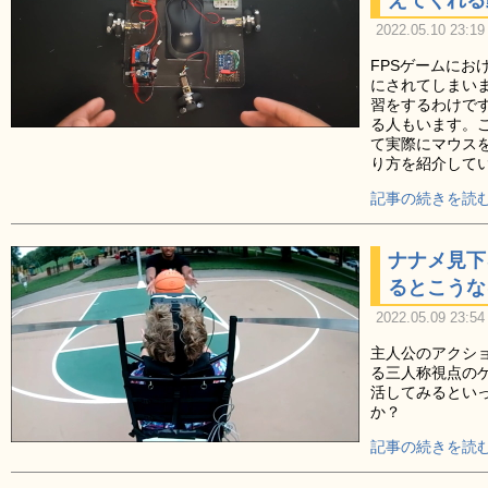
2022.05.10 23:19
FPSゲームにお
にされてしまい
習をするわけで
る人もいます。
て実際にマウスを
り方を紹介して
記事の続きを読む
ナナメ見下
るとこうな
2022.05.09 23:54
主人公のアクシ
る三人称視点の
活してみるとい
か？
記事の続きを読む