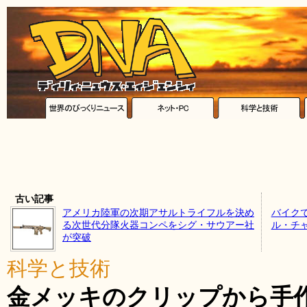
古い記事
アメリカ陸軍の次期アサルトライフルを決め
バイク
る次世代分隊火器コンペをシグ・サウアー社
ル・チ
が突破
科学と技術
金メッキのクリップから手