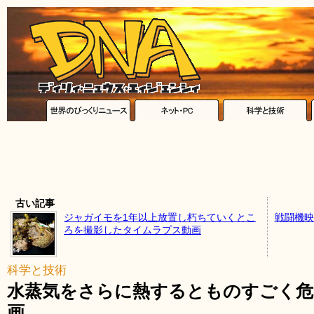
古い記事
ジャガイモを1年以上放置し朽ちていくとこ
戦闘機映
ろを撮影したタイムラプス動画
科学と技術
水蒸気をさらに熱するとものすごく危
画