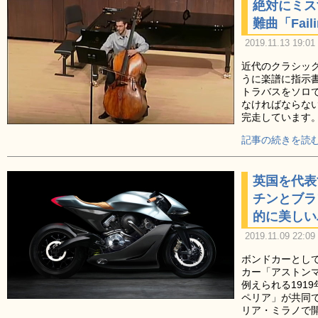
絶対にミス
難曲「Fai
2019.11.13 19:01
近代のクラシッ
うに楽譜に指示書
トラバスをソロ
なければならな
完走しています
記事の続きを読む
英国を代表
チンとブラ
的に美しいバ
2019.11.09 22:09
ボンドカーとして
カー「アストン
例えられる191
ペリア」が共同
リア・ミラノで開