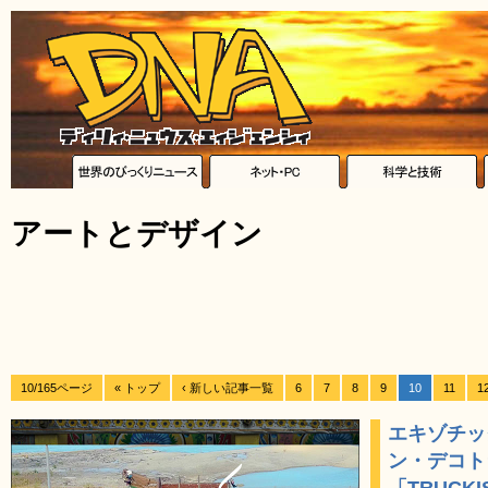
アートとデザイン
10/165ページ
« トップ
‹ 新しい記事一覧
6
7
8
9
10
11
1
エキゾチッ
ン・デコト
「TRUCKI