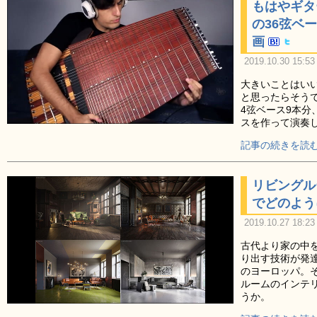
もはやギタ
の36弦ベ
画
2019.10.30 15:53
大きいことはい
と思ったらそうで
4弦ベース9本分
スを作って演奏
記事の続きを読む
リビングル
でどのよう
2019.10.27 18:23
古代より家の中
り出す技術が発達
のヨーロッパ。そ
ルームのインテ
うか。