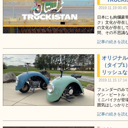
2019.11.19 00:45
日本にも絢爛豪
ク）文化が存在
の文化が存在し
間、その不思議
記事の続きを読む
オリジナル
（タイプ1
リッシュなミ
2019.11.15 17:14
フェンダーのみ
ゲン・ビートル
ミニバイクが登
囲気はしっかり
記事の続きを読む