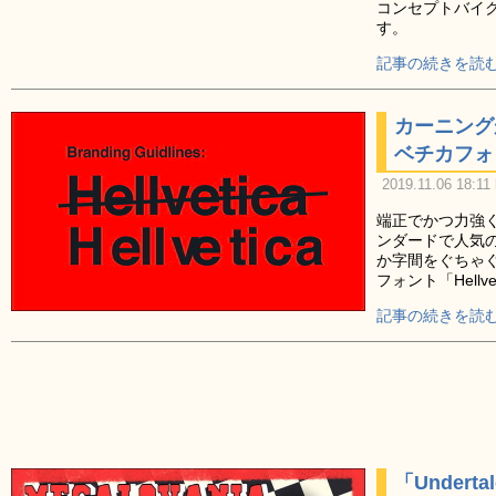
コンセプトバイク
す。
記事の続きを読む
カーニング
ベチカフォント
2019.11.06 18:11
端正でかつ力強
ンダードで人気
か字間をぐちゃ
フォント「Hell
記事の続きを読む
「Under