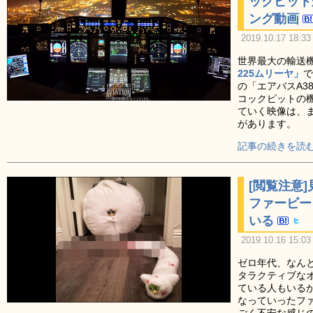
ックピット
ング動画
2019.10.17 18:33
世界最大の輸送
225ムリーヤ」
で
の「エアバスA3
コックピットの
ていく映像は、
があります。
記事の続きを読む
[閲覧注意
ファービー
いる
2019.10.16 15:03
ゼロ年代、なん
タラクティブな
ている人もいる
なっていったフ