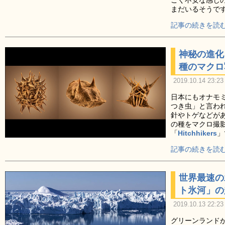
ごく不安な感じ
まだいるそうで
記事の続きを読む
神秘の進化
種のマクロ写
2019.10.14 23:23
日本にもオナモ
つき虫」と言わ
針やトゲなどが
の種をマクロ撮
「
Hitchhikers
」
記事の続きを読む
世界最速の
ト氷河」の
2019.10.13 22:23
グリーンランド