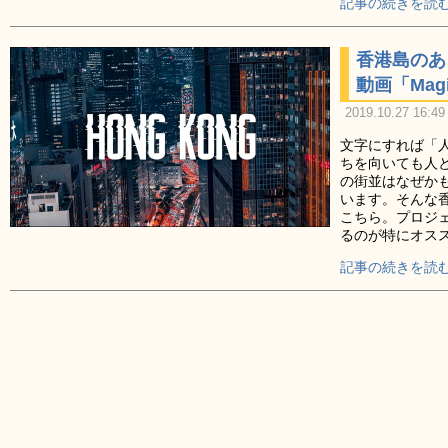
記事の続きを読む
香港島のあ
動画「Magic
2019.10.27 16:49
文字にすれば「
ちを向いても人
の街並はなぜか
います。そんな
こちら。プロジ
るのが特にオス
記事の続きを読む