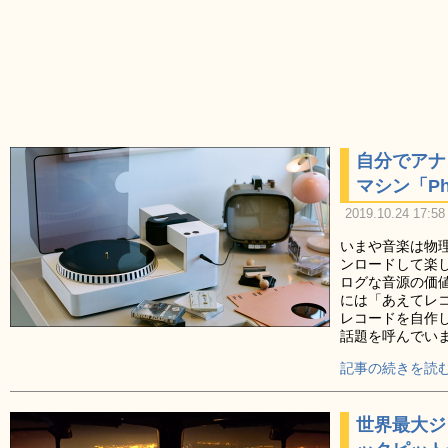
自分でアナ
マシン「Ph
2019.10.24 17:58
いまや音楽は物
ンロードして楽
ログな音源の価
には「あえてレ
レコードを自作し
話題を呼んでい
記事の続きを読む
世界最大ジ