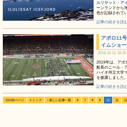
ルリサット・アイスフィ
ーンランドから海
色が記録されて
記事の続きを読む
アポロ11
イムショー
2019.10.12 18:25
2019年は、ア
船長のニール・
ハイオ州立大学
を披露しました
記事の続きを読む
10/165ページ
« トップ
‹ 新しい記事一覧
6
7
8
9
10
11
1