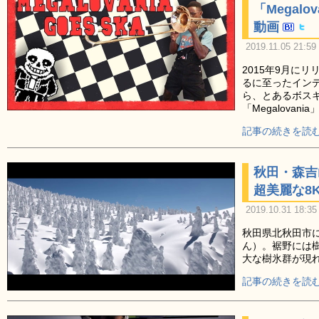
「Megal
動画
2019.11.05 21:59
2015年9月に
るに至ったインディ
ら、とあるボス
「Megalova
記事の続きを読む
秋田・森吉
超美麗な8
2019.10.31 18:35
秋田県北秋田市に
ん）。裾野には樹
大な樹氷群が現
記事の続きを読む