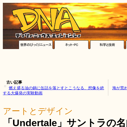
古い記事
燃え盛る油の鍋に缶詰を落とすとこうなる、想像を絶
海が荒
する大爆発の実験動画
アートとデザイン
「Undertale」サントラの