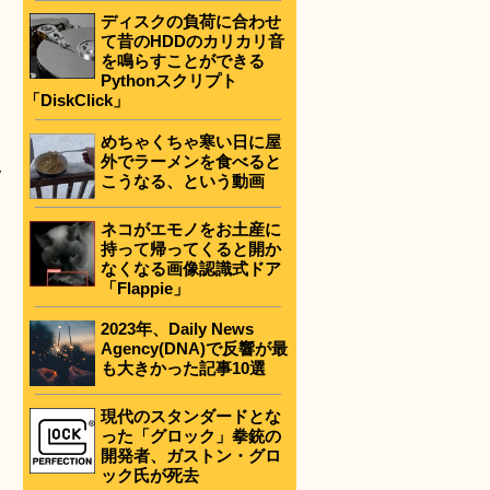
ディスクの負荷に合わせ
て昔のHDDのカリカリ音
を鳴らすことができる
Pythonスクリプト
「DiskClick」
めちゃくちゃ寒い日に屋
外でラーメンを食べると
ソ
こうなる、という動画
ネコがエモノをお土産に
持って帰ってくると開か
なくなる画像認識式ドア
「Flappie」
2023年、Daily News
Agency(DNA)で反響が最
も大きかった記事10選
現代のスタンダードとな
った「グロック」拳銃の
開発者、ガストン・グロ
ック氏が死去