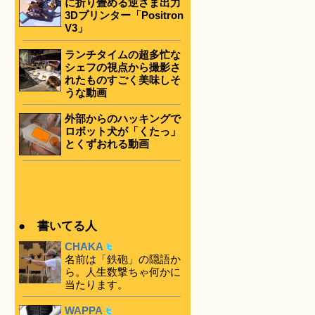
に折り畳める逆さま出力
3Dプリンター「Positron
V3」
ランチタイムの超多忙な
シェフの視点から撮影さ
れたものすごく美味しそ
うな動画
外部からのハッキングで
ロボット犬が「くたっ」
とくずおれる動画
● 書いてる人
CHAKA
名前は「鉄砲」の隠語か
ら。人生数撃ちゃ何かに
当たります。
WAPPA