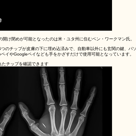
の開け閉めが可能となったのは米・ユタ州に住むベン・ワークマン氏。
4つのチップが皮膚の下に埋め込済みで、自動車以外にも玄関の鍵、パ
eペイやGoogleペイなども手をかざすだけで使用可能となっています。
れたチップを確認できます