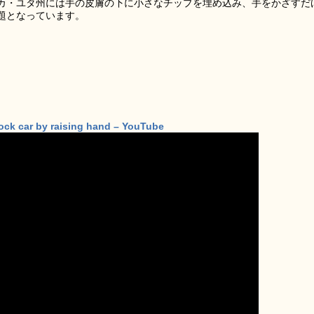
カ・ユタ州には手の皮膚の下に小さなチップを埋め込み、手をかざすだ
題となっています。
lock car by raising hand – YouTube