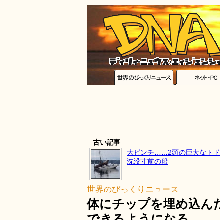
古い記事
大ピンチ……2頭の巨大なト
沈没寸前の船
世界のびっくりニュース
体にチップを埋め込ん
できるようになる