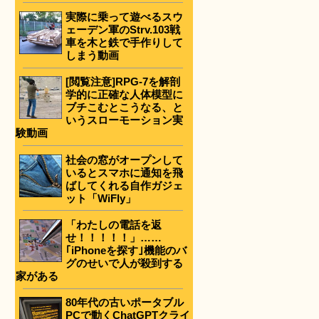
実際に乗って遊べるスウ
ェーデン軍のStrv.103戦
車を木と鉄で手作りして
しまう動画
[閲覧注意]RPG-7を解剖
学的に正確な人体模型に
ブチこむとこうなる、と
いうスローモーション実
験動画
社会の窓がオープンして
いるとスマホに通知を飛
ばしてくれる自作ガジェ
ット「WiFly」
「わたしの電話を返
せ！！！！！」……
｢iPhoneを探す｣機能のバ
グのせいで人が殺到する
家がある
80年代の古いポータブル
PCで動くChatGPTクライ