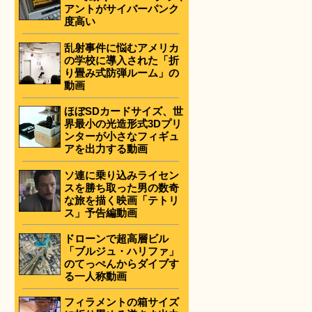
アントがサイバーパンク
度高い
乱射事件に悩むアメリカ
の学校に導入された「折
り畳み式防弾ルーム」の
動画
ほぼSDカードサイズ、世
界最小の光造形式3Dプリ
ンターが小さなフィギュ
アを出力する動画
ソ連に乗り込みライセン
スを勝ち取った男の数奇
な旅を描く映画「テトリ
ス」予告編動画
ドローンで超高層ビル
「ブルジュ・ハリファ」
のてっぺんからダイブす
る一人称動画
フィラメントの箱サイズ