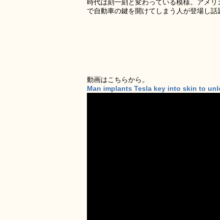
時代は刻一刻と変わっている模様。アメリ
で自動車の鍵を開けてしまう人が登場し話
動画はこちらから。
Man implants Tesla key into skin to un