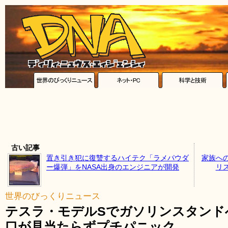
古い記事
置き引き犯に復讐するハイテク「ラメパウダ
家族へ
ー爆弾」をNASA出身のエンジニアが開発
リ
世界のびっくりニュース
テスラ・モデルSでガソリンスタンド
口が見当たらずプチパニック