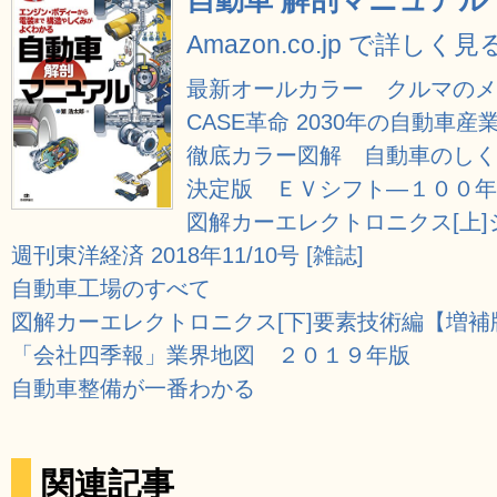
自動車 解剖マニュアル
Amazon.co.jp で詳しく見
最新オールカラー クルマのメ
CASE革命 2030年の自動車産
徹底カラー図解 自動車のしく
決定版 ＥＶシフト―１００年
図解カーエレクトロニクス[上
週刊東洋経済 2018年11/10号 [雑誌]
自動車工場のすべて
図解カーエレクトロニクス[下]要素技術編【増補
「会社四季報」業界地図 ２０１９年版
自動車整備が一番わかる
関連記事