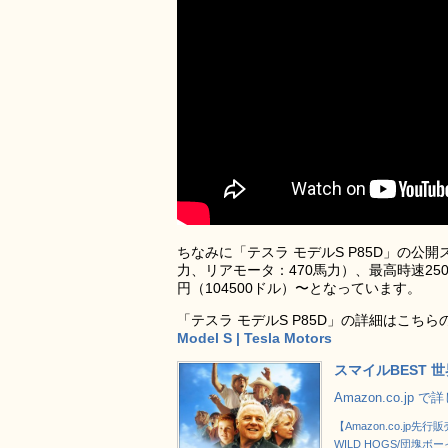
ちなみに「テスラ モデルS P85D」の公
力、リアモータ：470馬力）、最高時速250km
円（104500ドル）〜となっています。
「テスラ モデルS P85D」の詳細はこち
Model S | Tesla Motors
スマイルBEST 世
Amazon.co.jp 
【Amazon.co.jp
WILD HOGS/団塊ボーイ