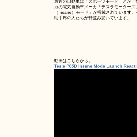
最近の自動車は「スポーツモード」とか「
カの電気自動車メーカ「テスラモーターズ」
（Insane）モード」が搭載されていま
助手席の人たちが軒並み驚いています。
動画はこちらから。
Tesla P85D Insane Mode Launch Reactio