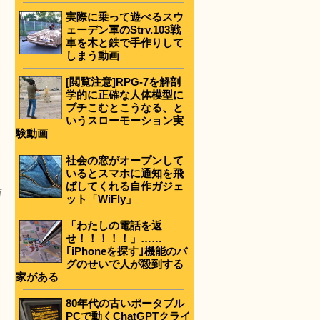
実際に乗って遊べるスウ
ェーデン軍のStrv.103戦
車を木と鉄で手作りして
しまう動画
[閲覧注意]RPG-7を解剖
学的に正確な人体模型に
ブチこむとこうなる、と
いうスローモーション実
験動画
社会の窓がオープンして
いるとスマホに通知を飛
ばしてくれる自作ガジェ
万
ット「WiFly」
「わたしの電話を返
せ！！！！！」……
｢iPhoneを探す｣機能のバ
グのせいで人が殺到する
家がある
80年代の古いポータブル
PCで動くChatGPTクライ