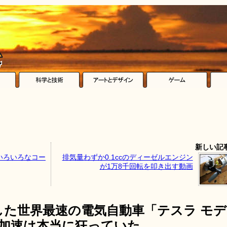
新しい記
いろいろなコー
排気量わずか0.1ccのディーゼルエンジン
が1万8千回転を叩き出す動画
した世界最速の電気自動車「テスラ モデ
ート加速は本当に狂っていた