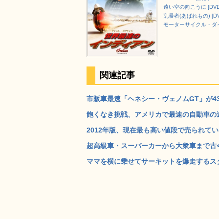
遠い空の向こうに [DVD
乱暴者(あばれもの) [DV
モーターサイクル・ダイア
関連記事
市販車最速「ヘネシー・ヴェノムGT」が435k
飽くなき挑戦、アメリカで最速の自動車の速度
2012年版、現在最も高い値段で売られている
超高級車・スーパーカーから大衆車まで古今
ママを横に乗せてサーキットを爆走するスタン