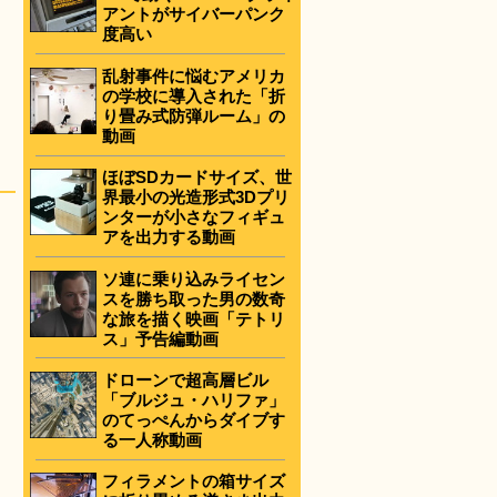
アントがサイバーパンク
度高い
乱射事件に悩むアメリカ
の学校に導入された「折
り畳み式防弾ルーム」の
動画
ほぼSDカードサイズ、世
界最小の光造形式3Dプリ
ンターが小さなフィギュ
アを出力する動画
ソ連に乗り込みライセン
スを勝ち取った男の数奇
な旅を描く映画「テトリ
ス」予告編動画
ドローンで超高層ビル
「ブルジュ・ハリファ」
のてっぺんからダイブす
る一人称動画
フィラメントの箱サイズ