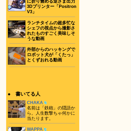
に折り畳める逆さま出力
3Dプリンター「Positron
V3」
ランチタイムの超多忙な
シェフの視点から撮影さ
れたものすごく美味しそ
うな動画
外部からのハッキングで
ロボット犬が「くたっ」
とくずおれる動画
● 書いてる人
CHAKA
名前は「鉄砲」の隠語か
ら。人生数撃ちゃ何かに
当たります。
WAPPA