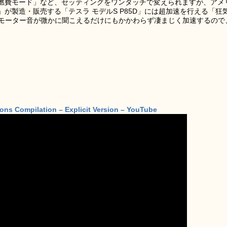
燃費モード」など、セッティングをワンタッチで変えられますが、アメ
が製造・販売する「テスラ モデルS P85D」には超加速を行える「狂
す。モーター音が微かに聞こえるだけにもかかわらず凄まじく加速するので
ns Compilation – Explicit Version – YouTube