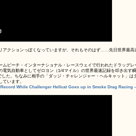
リアクションっぽくなっていますが、それもそのはず……先日世界最高
州パームビーチ・インターナショナル・レースウェイで行われたドラッグレ
販車の電気自動車としてゼロヨン（1/4マイル）の世界最速記録を叩き出す
km/hでした。ちなみに相手の「ダッジ・チャレンジャー・ヘルキャット」は
しています。
d Record While Challenger Hellcat Goes up in Smoke Drag Racing 