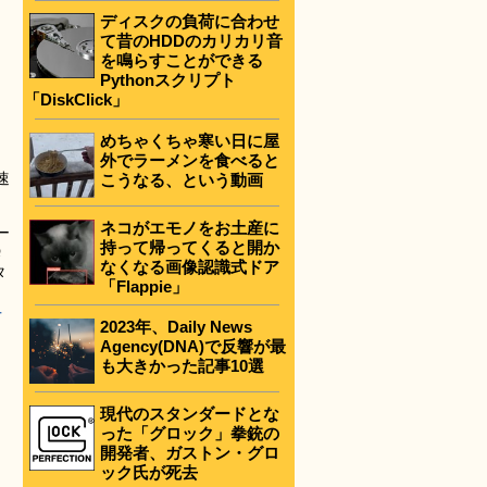
ディスクの負荷に合わせ
て昔のHDDのカリカリ音
を鳴らすことができる
Pythonスクリプト
「DiskClick」
めちゃくちゃ寒い日に屋
外でラーメンを食べると
速
こうなる、という動画
ネコがエモノをお土産に
ー
持って帰ってくると開か
瞬
なくなる画像認識式ドア
タ
「Flappie」
–
2023年、Daily News
Agency(DNA)で反響が最
も大きかった記事10選
現代のスタンダードとな
った「グロック」拳銃の
開発者、ガストン・グロ
ック氏が死去