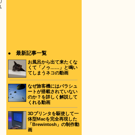
リ
気
、
● 最新記事一覧
お風呂から出て来たくな
くて「ノゥ……」と鳴い
てしまうネコの動画
なぜ旅客機にはパラシュ
ートが搭載されていない
のか？を詳しく解説して
くれる動画
3Dプリンタを駆使して一
体型Macを完全再現した
「Brewintosh」の制作動
画