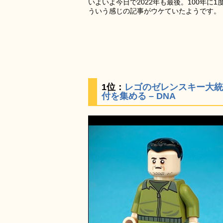
いよいよ今日で2022年も最後。100年に
ういう感じの記事がウケていたようです。
1位：
レゴのゼレンスキー大統
付を集める – DNA