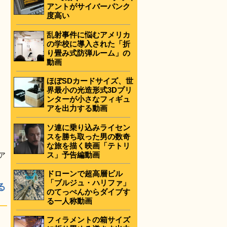
アントがサイバーパンク
度高い
乱射事件に悩むアメリカ
の学校に導入された「折
り畳み式防弾ルーム」の
動画
ほぼSDカードサイズ、世
界最小の光造形式3Dプリ
ンターが小さなフィギュ
アを出力する動画
ソ連に乗り込みライセン
スを勝ち取った男の数奇
な旅を描く映画「テトリ
ス」予告編動画
ア
ドローンで超高層ビル
「ブルジュ・ハリファ」
る
のてっぺんからダイブす
る一人称動画
フィラメントの箱サイズ