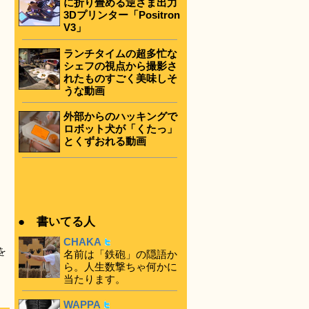
に折り畳める逆さま出力
3Dプリンター「Positron
V3」
ランチタイムの超多忙な
シェフの視点から撮影さ
れたものすごく美味しそ
うな動画
外部からのハッキングで
ロボット犬が「くたっ」
とくずおれる動画
● 書いてる人
CHAKA
を
名前は「鉄砲」の隠語か
ら。人生数撃ちゃ何かに
当たります。
WAPPA