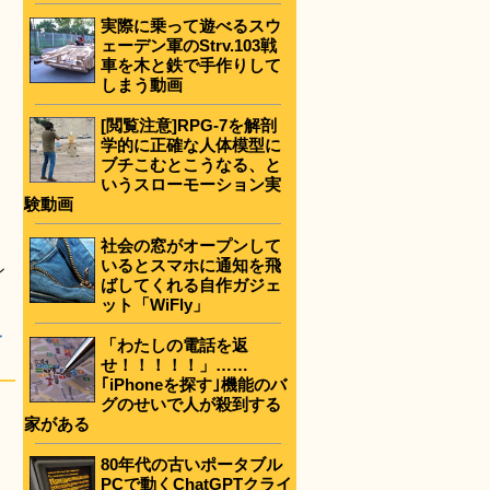
実際に乗って遊べるスウ
ェーデン軍のStrv.103戦
車を木と鉄で手作りして
しまう動画
[閲覧注意]RPG-7を解剖
学的に正確な人体模型に
ブチこむとこうなる、と
いうスローモーション実
験動画
社会の窓がオープンして
いるとスマホに通知を飛
ン
ばしてくれる自作ガジェ
ット「WiFly」
サ
「わたしの電話を返
せ！！！！！」……
｢iPhoneを探す｣機能のバ
グのせいで人が殺到する
家がある
80年代の古いポータブル
PCで動くChatGPTクライ