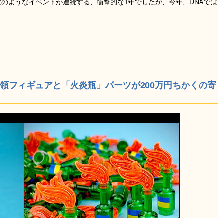
1度のようなイベントが連続する、衝撃的な1年でしたが、今年、DNAでは
領フィギュアと「火炎瓶」パーツが200万円ちかくの寄