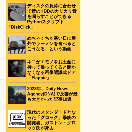
ディスクの負荷に合わせ
て昔のHDDのカリカリ音
を鳴らすことができる
Pythonスクリプト
「DiskClick」
めちゃくちゃ寒い日に屋
外でラーメンを食べると
こうなる、という動画
ネコがエモノをお土産に
持って帰ってくると開か
動
なくなる画像認識式ドア
「Flappie」
2023年、Daily News
Agency(DNA)で反響が最
も大きかった記事10選
現代のスタンダードとな
った「グロック」拳銃の
開発者、ガストン・グロ
ック氏が死去