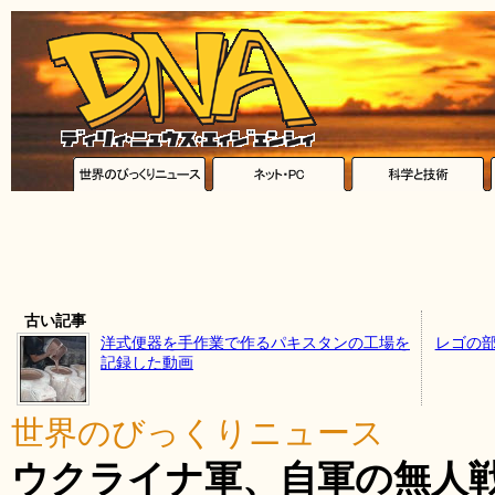
古い記事
洋式便器を手作業で作るパキスタンの工場を
レゴの部
記録した動画
世界のびっくりニュース
ウクライナ軍、自軍の無人