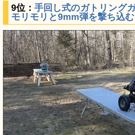
9位：
手回し式のガトリング
モリモリと9mm弾を撃ち込