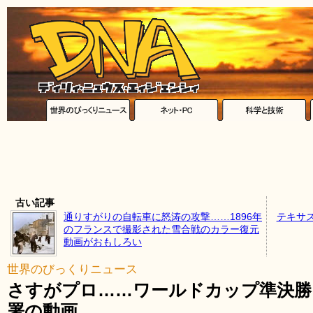
古い記事
通りすがりの自転車に怒涛の攻撃……1896年
テキサ
のフランスで撮影された雪合戦のカラー復元
動画がおもしろい
世界のびっくりニュース
さすがプロ……ワールドカップ準決勝
署の動画