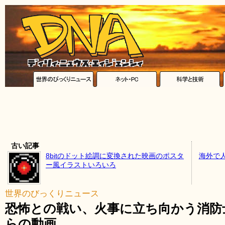
古い記事
8bitのドット絵調に変換された映画のポスタ
海外で
ー風イラストいろいろ
世界のびっくりニュース
恐怖との戦い、火事に立ち向かう消防
らの動画