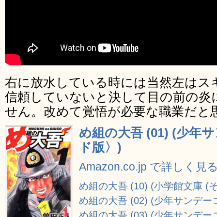
右に放水している時には当然左はス
信頼していないと決して目の前の炎
せん。改めて覚悟が必要な職業だと
め組の大吾 (01) (
ド版〉)
Amazon.co.jp で詳しく見
め組の大吾 (10) (小学館文庫 (そB
め組の大吾 (02) (少年サンデ
め組の大吾 (03) (少年サンデ