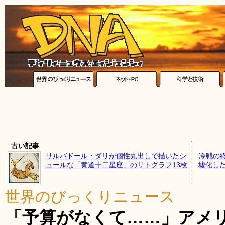
古い記事
サルバドール・ダリが個性丸出しで描いたシ
冷戦の
ュールな「黄道十二星座」のリトグラフ13枚
墟化した
世界のびっくりニュース
「予算がなくて……」アメ