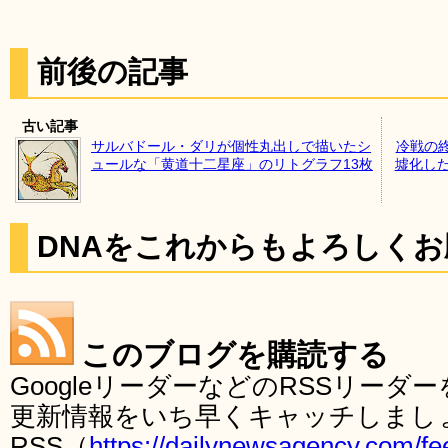
前後の記事
古い記事
サルバドール・ダリが個性丸出しで描いたシ
冷戦の
ュールな「黄道十二星座」のリトグラフ13枚
墟化した
DNAをこれからもよろしく
このブログを購読する
GoogleリーダーなどのRSSリー
更新情報をいち早くキャッチしまし
RSS（
https://dailynewsagency.com/fe