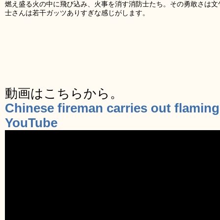
燃え盛る火の中に飛び込み、火事を消す消防士たち。その勇敢さは文
士さんは若干ガッツありすぎな感じがします。
動画はこちらから。
Chinese fireman carries out flamin
YouTube