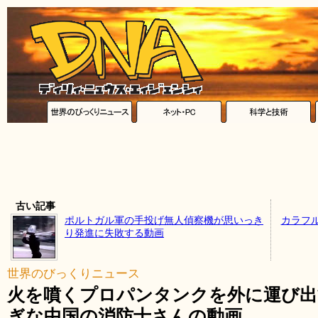
古い記事
ポルトガル軍の手投げ無人偵察機が思いっき
カラフ
り発進に失敗する動画
世界のびっくりニュース
火を噴くプロパンタンクを外に運び
ぎな中国の消防士さんの動画