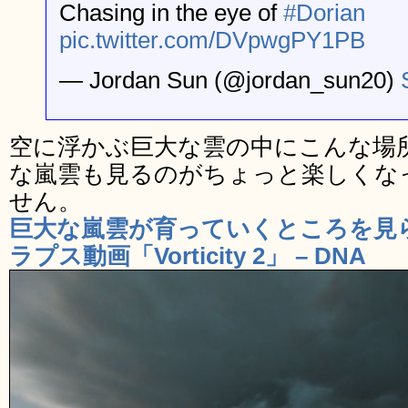
Chasing in the eye of
#Dorian
pic.twitter.com/DVpwgPY1PB
— Jordan Sun (@jordan_sun20)
空に浮かぶ巨大な雲の中にこんな場
な嵐雲も見るのがちょっと楽しくな
せん。
巨大な嵐雲が育っていくところを見
ラプス動画「Vorticity 2」 – DNA