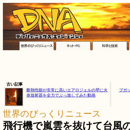
古い記事
断熱性能が非常に高いエアロジェルの壁に火
ブガ
炎放射器を全力でぶっ放してみた動画
世界のびっくりニュース
飛行機で嵐雲を抜けて台風