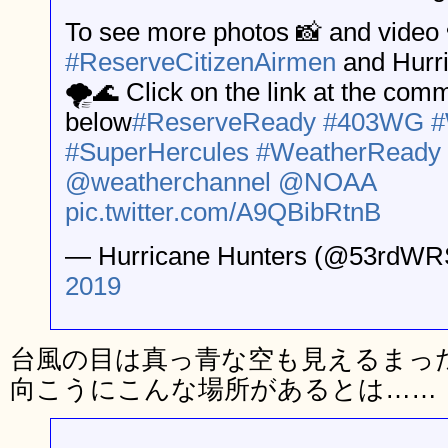
To see more photos 📸 and video 
#ReserveCitizenAirmen
and Hurr
🌪🌊 Click on the link at the com
below
#ReserveReady
#403WG
#
#SuperHercules
#WeatherReady
@weatherchannel
@NOAA
pic.twitter.com/A9QBibRtnB
— Hurricane Hunters (@53rdW
2019
台風の目は真っ青な空も見えるまっ
向こうにこんな場所があるとは……