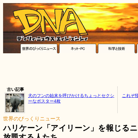
古い記事
犬のフンの始末を呼びかけるちょっとセクシ
これぞ
ーなポスター4枚
世界のびっくりニュース
ハリケーン「アイリーン」を報じるニ
放題する人たち