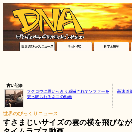
古い記事
フクロウに思いっきり威嚇されてソファーを
高速道路
乗っ取られるネコの動画
世界のびっくりニュース
すさまじいサイズの雲の横を飛びなが
タイムラプス動画