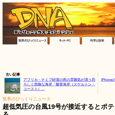
古い記事
アフリカ・ナミブ砂漠の死の雰囲気が漂う恐
iPho
ろしく危険な海岸「骸骨海岸（スケルトン・
コースト）」
世界のびっくりニュース
超低気圧の台風19号が接近するとポ
る