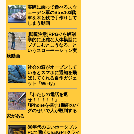
実際に乗って遊べるスウ
ェーデン軍のStrv.103戦
車を木と鉄で手作りして
しまう動画
[閲覧注意]RPG-7を解剖
学的に正確な人体模型に
ブチこむとこうなる、と
いうスローモーション実
験動画
社会の窓がオープンして
いるとスマホに通知を飛
ばしてくれる自作ガジェ
ット「WiFly」
「わたしの電話を返
せ！！！！！」……
｢iPhoneを探す｣機能のバ
グのせいで人が殺到する
家がある
80年代の古いポータブル
PCで動くChatGPTクライ