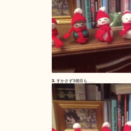
3.
すかさず3個目も……