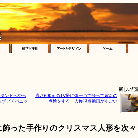
新しい記
スタンドへやっ
高さ600ｍのTV塔に体一つで登って電灯の
らずプチパニッ
点検をする一人称視点動画がすごい
に飾った手作りのクリスマス人形を次々