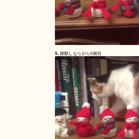
5.
移動しならがら5個目