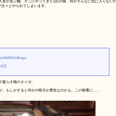
人形が並ぶ棚。そこにやってきた1匹の猫、何がそんなに気に入らない
が次々とやられてしまいます。
.com/KM8DmBuign
16日
で暮らす猫のタイガ。
が、もしかすると何かの暗示か警告なのかも。この順番に……