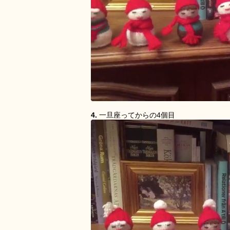
4.
一旦座ってからの4個目