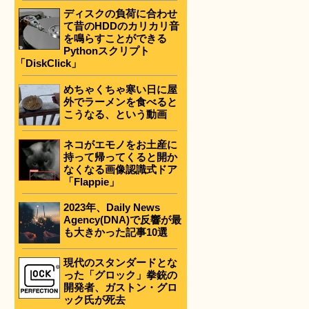
ディスクの負荷に合わせ
て昔のHDDのカリカリ音
を鳴らすことができる
Pythonスクリプト
「DiskClick」
めちゃくちゃ寒い日に屋
外でラーメンを食べると
こうなる、という動画
ネコがエモノをお土産に
持って帰ってくると開か
なくなる画像認識式ドア
「Flappie」
2023年、Daily News
Agency(DNA)で反響が最
も大きかった記事10選
現代のスタンダードとな
った「グロック」拳銃の
開発者、ガストン・グロ
ック氏が死去