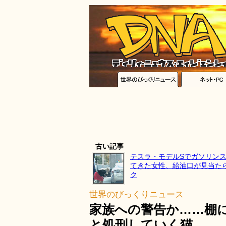
古い記事
テスラ・モデルSでガソリン
てきた女性、給油口が見当た
ク
世界のびっくりニュース
家族への警告か……棚
と処刑していく猫