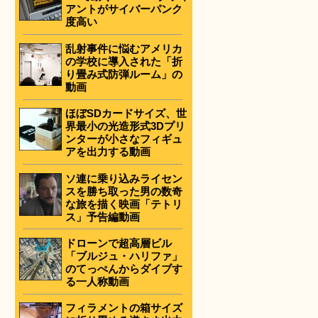
アントがサイバーパンク
度高い
乱射事件に悩むアメリカ
の学校に導入された「折
り畳み式防弾ルーム」の
動画
ほぼSDカードサイズ、世
界最小の光造形式3Dプリ
ンターが小さなフィギュ
アを出力する動画
ソ連に乗り込みライセン
スを勝ち取った男の数奇
な旅を描く映画「テトリ
ス」予告編動画
ドローンで超高層ビル
「ブルジュ・ハリファ」
のてっぺんからダイブす
る一人称動画
フィラメントの箱サイズ