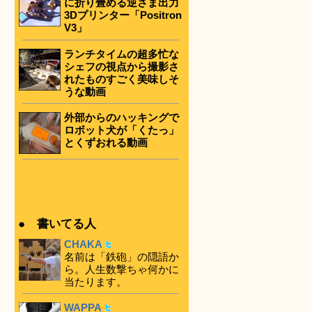
に折り畳める逆さま出力
3Dプリンター「Positron
V3」
ランチタイムの超多忙な
シェフの視点から撮影さ
れたものすごく美味しそ
うな動画
外部からのハッキングで
ロボット犬が「くたっ」
とくずおれる動画
● 書いてる人
CHAKA
名前は「鉄砲」の隠語か
ら。人生数撃ちゃ何かに
当たります。
WAPPA