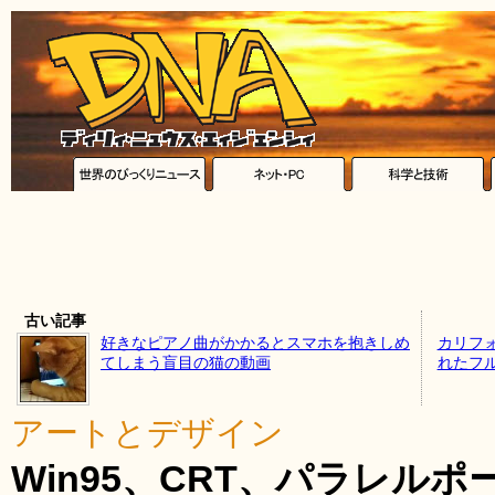
古い記事
好きなピアノ曲がかかるとスマホを抱きしめ
カリフ
てしまう盲目の猫の動画
れたフ
アートとデザイン
Win95、CRT、パラレルポ