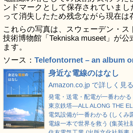
ンドマークとして保存されていました
って消失したため残念ながら現在は
これらの写真は、スウェーデン・ス
技術博物館「Tekniska museet」が
ます。
ソース：
Telefontornet – an album o
身近な電線のはなし
Amazon.co.jp で詳しく見
発電・送電・配電が一番わかる 
東京鉄塔―ALL ALONG THE EL
電気設備が一番わかる (しくみ図
電線一本で世界を救う (集英社新
住友電気工業 (出版文化社新書