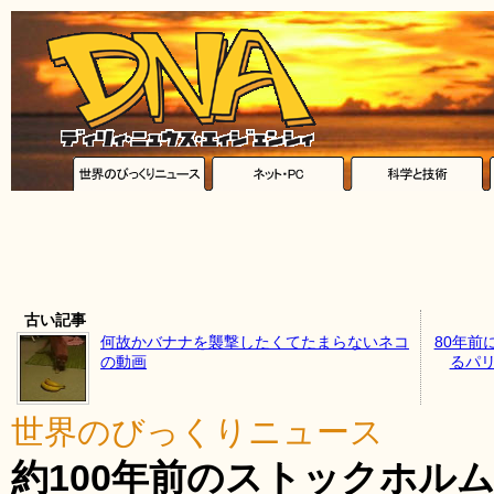
古い記事
何故かバナナを襲撃したくてたまらないネコ
80年前
の動画
るパリ
世界のびっくりニュース
約100年前のストックホルム