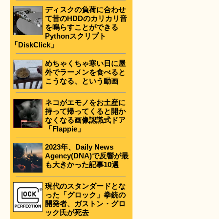
ディスクの負荷に合わせ
て昔のHDDのカリカリ音
を鳴らすことができる
Pythonスクリプト
「DiskClick」
めちゃくちゃ寒い日に屋
外でラーメンを食べると
こうなる、という動画
ミ
ネコがエモノをお土産に
持って帰ってくると開か
なくなる画像認識式ドア
「Flappie」
2023年、Daily News
Agency(DNA)で反響が最
も大きかった記事10選
現代のスタンダードとな
った「グロック」拳銃の
開発者、ガストン・グロ
ック氏が死去