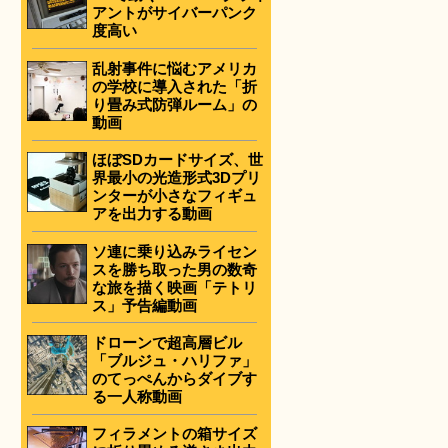
アントがサイバーパンク
度高い
乱射事件に悩むアメリカ
の学校に導入された「折
り畳み式防弾ルーム」の
動画
ほぼSDカードサイズ、世
界最小の光造形式3Dプリ
ンターが小さなフィギュ
アを出力する動画
ソ連に乗り込みライセン
スを勝ち取った男の数奇
な旅を描く映画「テトリ
ス」予告編動画
ドローンで超高層ビル
「ブルジュ・ハリファ」
のてっぺんからダイブす
る一人称動画
フィラメントの箱サイズ
。