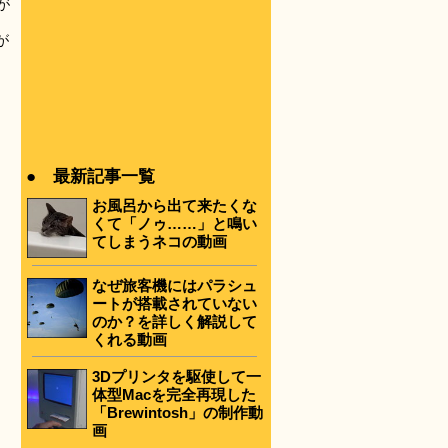
が
ッ
が
● 最新記事一覧
お風呂から出て来たくな
くて「ノゥ……」と鳴い
てしまうネコの動画
なぜ旅客機にはパラシュ
ートが搭載されていない
のか？を詳しく解説して
くれる動画
3Dプリンタを駆使して一
体型Macを完全再現した
「Brewintosh」の制作動
画