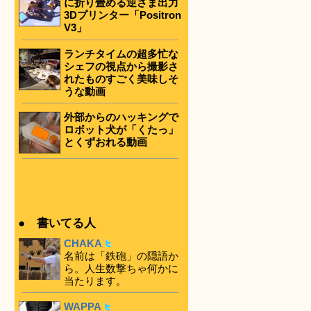
に折り畳める逆さま出力
3Dプリンター「Positron
V3」
ランチタイムの超多忙な
シェフの視点から撮影さ
れたものすごく美味しそ
うな動画
外部からのハッキングで
ロボット犬が「くたっ」
とくずおれる動画
● 書いてる人
CHAKA
名前は「鉄砲」の隠語か
ら。人生数撃ちゃ何かに
当たります。
WAPPA