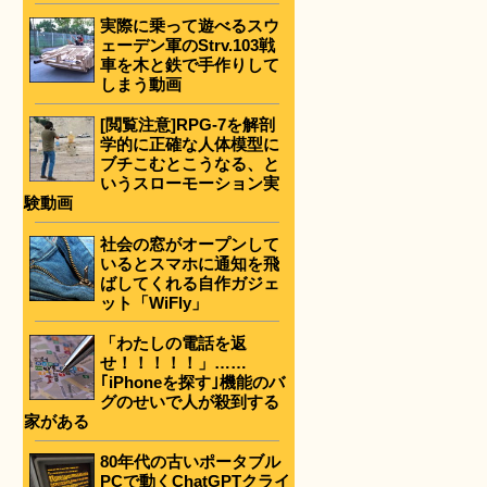
実際に乗って遊べるスウ
ェーデン軍のStrv.103戦
車を木と鉄で手作りして
しまう動画
[閲覧注意]RPG-7を解剖
学的に正確な人体模型に
ブチこむとこうなる、と
いうスローモーション実
験動画
社会の窓がオープンして
いるとスマホに通知を飛
ばしてくれる自作ガジェ
ット「WiFly」
「わたしの電話を返
せ！！！！！」……
｢iPhoneを探す｣機能のバ
グのせいで人が殺到する
家がある
80年代の古いポータブル
PCで動くChatGPTクライ