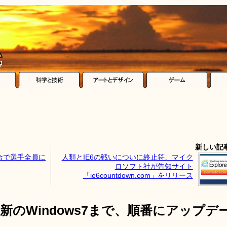
新しい記
合で選手全員に
人類とIE6の戦いについに終止符、マイク
ロソフト社が告知サイト
「ie6countdown.com」をリリース
ら最新のWindows7まで、順番にアップデ