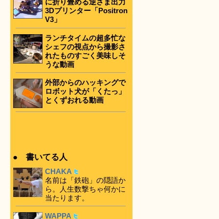
に折り畳める逆さま出力
3Dプリンター「Positron
V3」
ランチタイムの超多忙な
シェフの視点から撮影さ
れたものすごく美味しそ
うな動画
外部からのハッキングで
ロボット犬が「くたっ」
とくずおれる動画
● 書いてる人
CHAKA
名前は「鉄砲」の隠語か
ら。人生数撃ちゃ何かに
当たります。
WAPPA