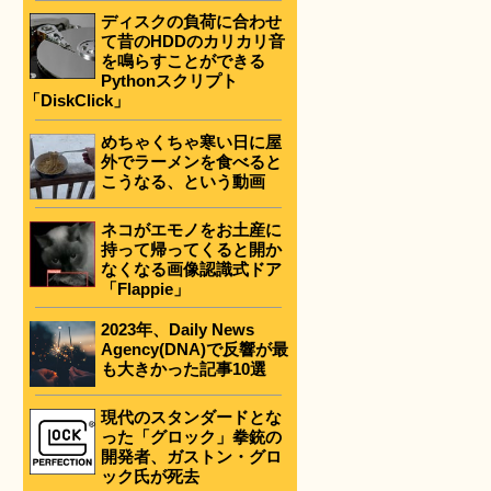
ディスクの負荷に合わせ
て昔のHDDのカリカリ音
を鳴らすことができる
Pythonスクリプト
「DiskClick」
めちゃくちゃ寒い日に屋
外でラーメンを食べると
こうなる、という動画
ネコがエモノをお土産に
持って帰ってくると開か
なくなる画像認識式ドア
「Flappie」
2023年、Daily News
Agency(DNA)で反響が最
も大きかった記事10選
現代のスタンダードとな
った「グロック」拳銃の
開発者、ガストン・グロ
ック氏が死去