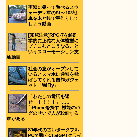
実際に乗って遊べるスウ
ェーデン軍のStrv.103戦
車を木と鉄で手作りして
しまう動画
[閲覧注意]RPG-7を解剖
学的に正確な人体模型に
ブチこむとこうなる、と
いうスローモーション実
験動画
社会の窓がオープンして
いるとスマホに通知を飛
ばしてくれる自作ガジェ
ット「WiFly」
「わたしの電話を返
せ！！！！！」……
｢iPhoneを探す｣機能のバ
グのせいで人が殺到する
家がある
80年代の古いポータブル
PCで動くChatGPTクライ