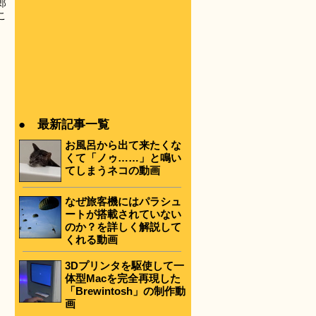
郎
こ
● 最新記事一覧
ト
り
お風呂から出て来たくな
くて「ノゥ……」と鳴い
てしまうネコの動画
なぜ旅客機にはパラシュ
ートが搭載されていない
のか？を詳しく解説して
くれる動画
3Dプリンタを駆使して一
体型Macを完全再現した
「Brewintosh」の制作動
画