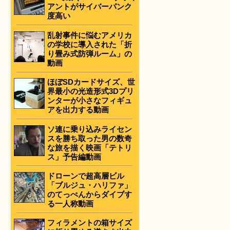
アントがサイバーパンク
度高い
乱射事件に悩むアメリカ
の学校に導入された「折
り畳み式防弾ルーム」の
動画
ほぼSDカードサイズ、世
界最小の光造形式3Dプリ
ンターが小さなフィギュ
アを出力する動画
ソ連に乗り込みライセン
スを勝ち取った男の数奇
な旅を描く映画「テトリ
ス」予告編動画
ドローンで超高層ビル
「ブルジュ・ハリファ」
のてっぺんからダイブす
る一人称動画
フィラメントの箱サイズ