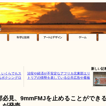
新しい記
、いくらでもス
治安や経済が不安定なアフリカ北東部エリ
るボクシングロ
トリアの情勢を表している公共広告や看板
必見、9mmFMJを止めることができ
」が発売