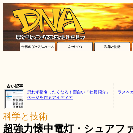
古い記事
思わず指名したくなる！面白い「社員紹介」
ラスベ
ページを作るアイディア
科学と技術
超強力懐中電灯・シュアフ