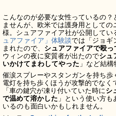
こんなのが必要な女性っているの？
ませんが、欧米では護身用としての
様。シュアファイア社が公開してい
ュアファイア」体験談
では「ジョギ
まれたので、
シュアファイアで殴っ
ウィンの夜に変質者が出たので
シュ
いかけてまわしてやった
」など結構
催涙スプレーやスタンガンを持ち歩
電灯を持ち歩くほうが攻撃的でなく
「車の鍵穴が凍り付いていた時に
シ
で温めて溶かした
」という使い方も
いるのも面白いかもしれません。