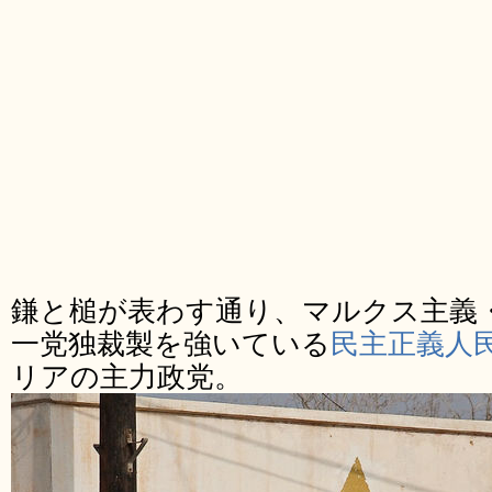
鎌と槌が表わす通り、マルクス主義
一党独裁製を強いている
民主正義人民
リアの主力政党。