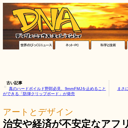
古い記事
真のハードボイルド野郎必見、9mmFMJを止めること
まさ
ができる「防弾クリップボード」が発売
アートとデザイン
治安や経済が不安定なアフ