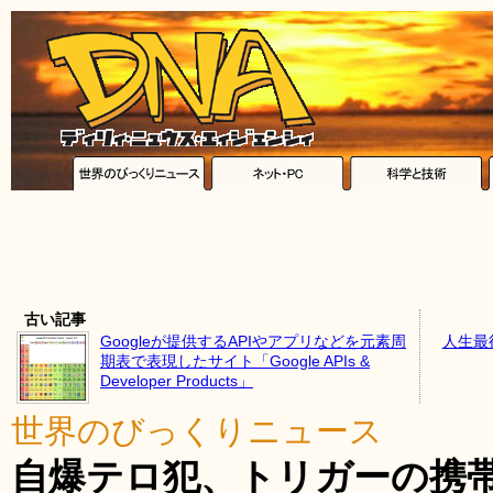
古い記事
Googleが提供するAPIやアプリなどを元素周
人生最
期表で表現したサイト「Google APIs &
Developer Products」
世界のびっくりニュース
自爆テロ犯、トリガーの携