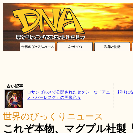
古い記事
ロサンゼルスで公開されたセクシーな「アニ
頼りに
メ・バーレスク」の画像色々
世界のびっくりニュース
これぞ本物、マグプル社製「i