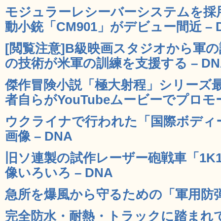
モジュラーレシーバーシステムを採
動小銃「CM901」がデビュー間近 – 
[閲覧注意]B級映画スタジオから軍
の技術が米軍の訓練を支援する – DN
傑作冒険小説「極大射程」シリーズ最新作
者自らがYouTubeムービーでプロモー
ウクライナで行われた「国際ボディ
画像 – DNA
旧ソ連製の試作レーザー砲戦車「1K
像いろいろ – DNA
急所を爆風から守るための「軍用防弾パ
完全防水・耐熱・トラックに踏まれて