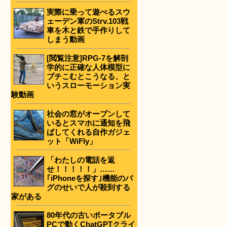
実際に乗って遊べるスウ
ェーデン軍のStrv.103戦
車を木と鉄で手作りして
しまう動画
[閲覧注意]RPG-7を解剖
学的に正確な人体模型に
ブチこむとこうなる、と
いうスローモーション実
験動画
社会の窓がオープンして
いるとスマホに通知を飛
ばしてくれる自作ガジェ
ット「WiFly」
「わたしの電話を返
せ！！！！！」……
｢iPhoneを探す｣機能のバ
グのせいで人が殺到する
家がある
80年代の古いポータブル
PCで動くChatGPTクライ