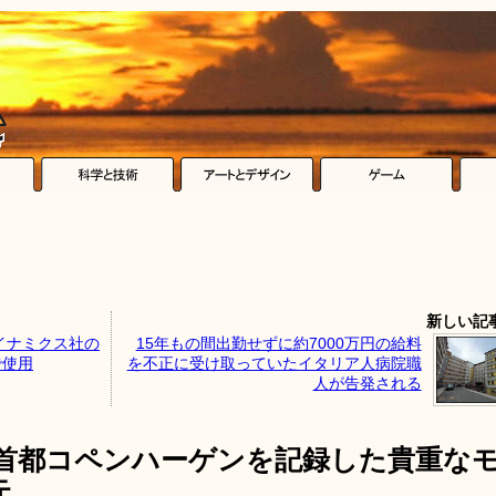
新しい記
イナミクス社の
15年もの間出勤せずに約7000万円の給料
で使用
を不正に受け取っていたイタリア人病院職
人が告発される
の首都コペンハーゲンを記録した貴重な
元