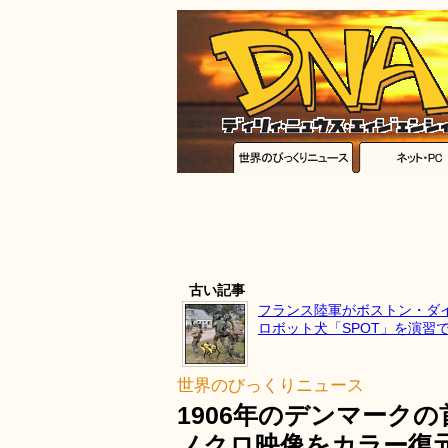
古い記事
フランス陸軍がボストン・ダ
ロボット犬「SPOT」を演習
世界のびっくりニュース
1906年のデンマーク
ノクロ映像をカラー復