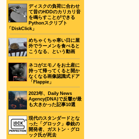
ディスクの負荷に合わせ
て昔のHDDのカリカリ音
を鳴らすことができる
Pythonスクリプト
「DiskClick」
めちゃくちゃ寒い日に屋
外でラーメンを食べると
。
こうなる、という動画
ネコがエモノをお土産に
持って帰ってくると開か
なくなる画像認識式ドア
「Flappie」
2023年、Daily News
Agency(DNA)で反響が最
も大きかった記事10選
現代のスタンダードとな
った「グロック」拳銃の
開発者、ガストン・グロ
ック氏が死去