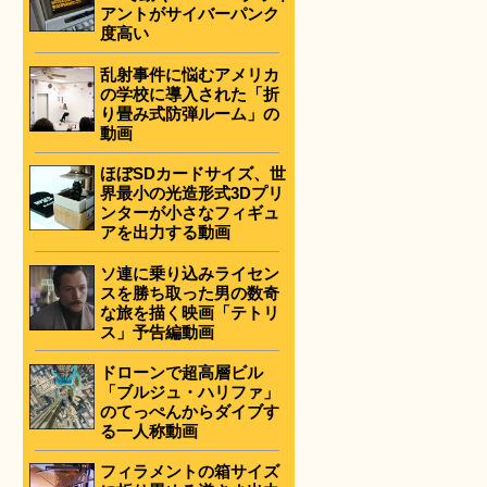
アントがサイバーパンク
度高い
乱射事件に悩むアメリカ
の学校に導入された「折
り畳み式防弾ルーム」の
動画
ほぼSDカードサイズ、世
界最小の光造形式3Dプリ
ンターが小さなフィギュ
アを出力する動画
ソ連に乗り込みライセン
スを勝ち取った男の数奇
な旅を描く映画「テトリ
ス」予告編動画
ドローンで超高層ビル
「ブルジュ・ハリファ」
のてっぺんからダイブす
る一人称動画
フィラメントの箱サイズ