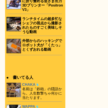
に折り畳める逆さま出力
3Dプリンター「Positron
V3」
ランチタイムの超多忙な
シェフの視点から撮影さ
れたものすごく美味しそ
うな動画
外部からのハッキングで
ロボット犬が「くたっ」
とくずおれる動画
● 書いてる人
CHAKA
名前は「鉄砲」の隠語か
ら。人生数撃ちゃ何かに
当たります。
WAPPA