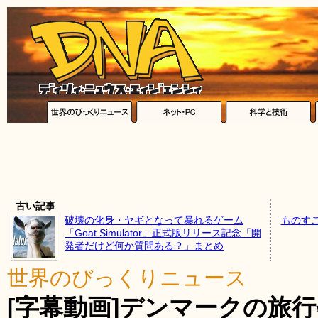
古い記事
破壊の化身・ヤギとなって暴れるゲーム
ものす
「Goat Simulator」正式版リリース記念「開
発者だけど何か質問ある？」まとめ
世界のびっくりニュース
[字幕動画]デンマークの旅