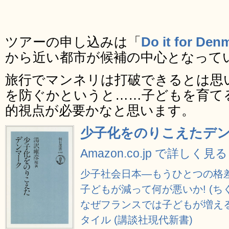
ツアーの申し込みは「
Do it for Den
から近い都市が候補の中心となって
旅行でマンネリは打破できるとは思
を防ぐかというと……子どもを育て
的視点が必要かなと思います。
少子化をのりこえたデンマ
Amazon.co.jp で詳しく見る
少子社会日本―もうひとつの格差
子どもが減って何が悪いか! (ち
なぜフランスでは子どもが増える
タイル (講談社現代新書)