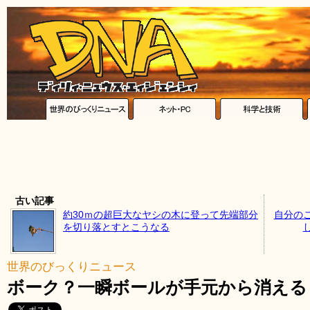
古い記事
約30ｍの超巨大なヤシの木に登って先端部分
自分の
を切り落とすとこうなる
世界のびっくりニュース
ボーク？一瞬ボールが手元から消える