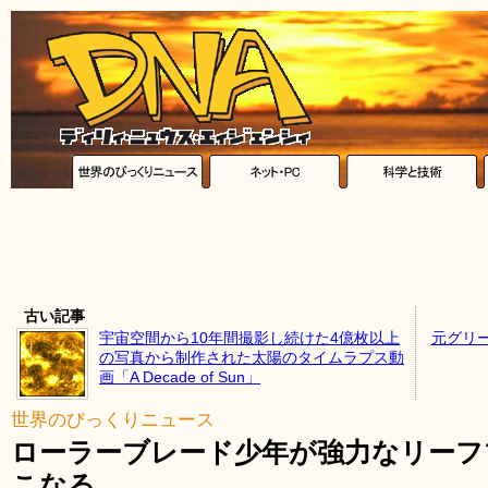
古い記事
宇宙空間から10年間撮影し続けた4億枚以上
元グリ
の写真から制作された太陽のタイムラプス動
画「A Decade of Sun」
世界のびっくりニュース
ローラーブレード少年が強力なリーフ
こなる