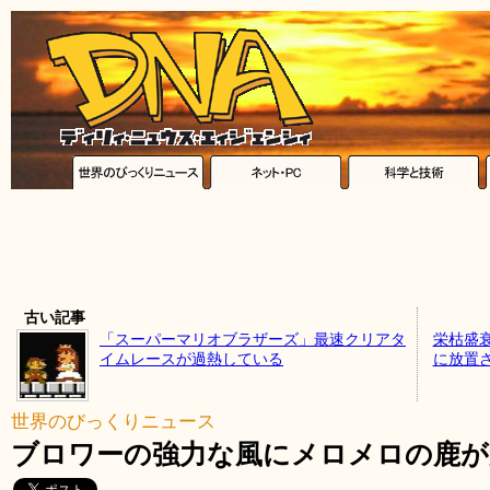
古い記事
「スーパーマリオブラザーズ」最速クリアタ
栄枯盛
イムレースが過熱している
に放置
世界のびっくりニュース
ブロワーの強力な風にメロメロの鹿が