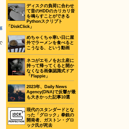
ディスクの負荷に合わせ
て昔のHDDのカリカリ音
を鳴らすことができる
Pythonスクリプト
「DiskClick」
落
めちゃくちゃ寒い日に屋
外でラーメンを食べると
で
こうなる、という動画
ネコがエモノをお土産に
持って帰ってくると開か
なくなる画像認識式ドア
「Flappie」
2023年、Daily News
Agency(DNA)で反響が最
も大きかった記事10選
現代のスタンダードとな
った「グロック」拳銃の
開発者、ガストン・グロ
ック氏が死去