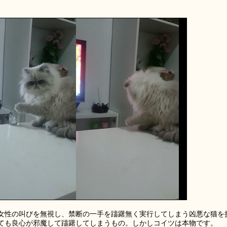
女性の叫びを無視し、禁断の一手を躊躇無く実行してしまう凶悪な猫を
ても良心が邪魔して躊躇してしまうもの。しかしコイツは本物です。