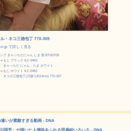
ル・ネコ三徳包丁 770-305
.co.jp で詳しく見る
トング きゃっちだにゃん しま 黒 BTVD705
もじ ブラック ILC-0463
「きゃっちだ にゃん」たま ホワイト
もじ ホワイト ILC-0462
ネコ小三徳包丁(刃渡り約14cm) 770-307
いが素敵すぎる動画 - DNA
川国芳」が描いた人情味あふれる団扇絵いろいろ - DNA