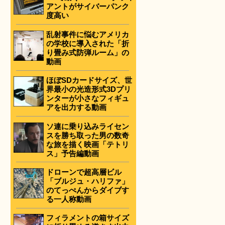
アントがサイバーパンク
度高い
乱射事件に悩むアメリカ
の学校に導入された「折
り畳み式防弾ルーム」の
動画
ほぼSDカードサイズ、世
界最小の光造形式3Dプリ
ンターが小さなフィギュ
アを出力する動画
ソ連に乗り込みライセン
スを勝ち取った男の数奇
な旅を描く映画「テトリ
ス」予告編動画
ドローンで超高層ビル
「ブルジュ・ハリファ」
のてっぺんからダイブす
る一人称動画
フィラメントの箱サイズ