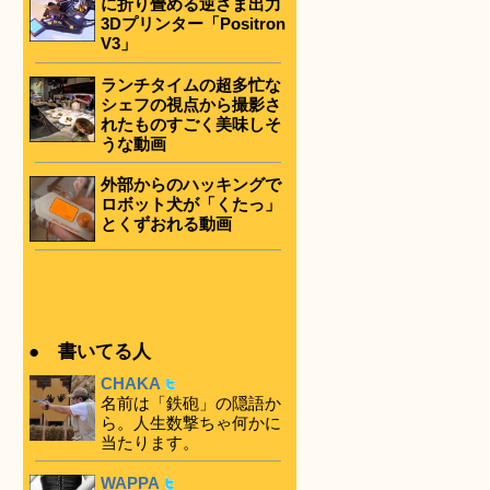
に折り畳める逆さま出力
3Dプリンター「Positron
V3」
ランチタイムの超多忙な
シェフの視点から撮影さ
れたものすごく美味しそ
うな動画
外部からのハッキングで
ロボット犬が「くたっ」
とくずおれる動画
● 書いてる人
CHAKA
名前は「鉄砲」の隠語か
ら。人生数撃ちゃ何かに
当たります。
WAPPA