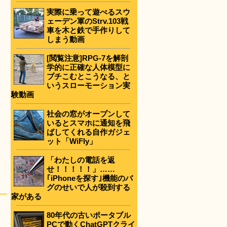
実際に乗って遊べるスウ
ェーデン軍のStrv.103戦
車を木と鉄で手作りして
しまう動画
[閲覧注意]RPG-7を解剖
学的に正確な人体模型に
ブチこむとこうなる、と
いうスローモーション実
験動画
社会の窓がオープンして
いるとスマホに通知を飛
ばしてくれる自作ガジェ
ット「WiFly」
「わたしの電話を返
せ！！！！！」……
｢iPhoneを探す｣機能のバ
グのせいで人が殺到する
家がある
80年代の古いポータブル
PCで動くChatGPTクライ