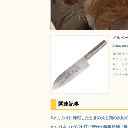
メルペー
Amazon
18-0卓上
キャットしゃ
卓上トング
キャットしゃ
メルペール・
関連記事
6ヶ月ぶりに帰宅したときの犬と猫の反応の違
かなりネコだらけ 江戸時代の浮世絵師「歌