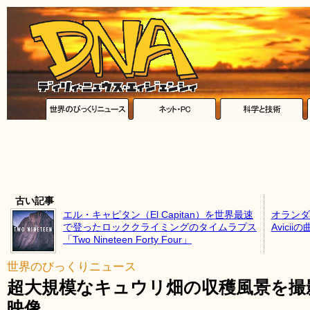
古い記事
エル・キャピタン（El Capitan）を世界最速
オランダ
で登ったロッククライミングのタイムラプス
Avic
「Two Nineteen Forty Four」
世界のびっくりニュース
超大規模なキュウリ畑の収穫風景を撮
映像