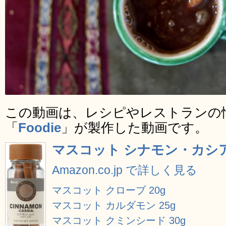
この動画は、レシピやレストランの
「
Foodie
」が製作した動画です。
マスコット シナモン・カシア
Amazon.co.jp で詳しく見る
マスコット クローブ 20g
マスコット カルダモン 25g
マスコット クミンシード 30g