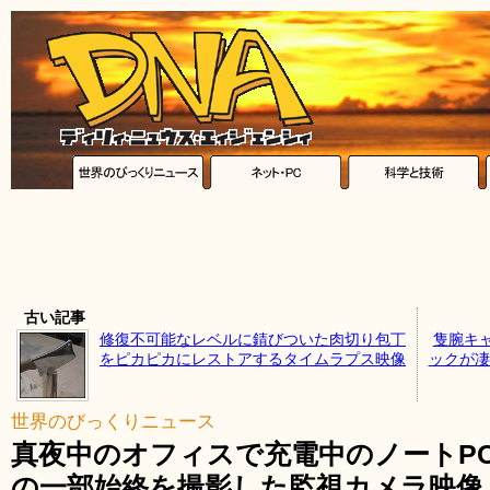
古い記事
修復不可能なレベルに錆びついた肉切り包丁
隻腕キ
をピカピカにレストアするタイムラプス映像
ックが凄
世界のびっくりニュース
真夜中のオフィスで充電中のノートP
の一部始終を撮影した監視カメラ映像