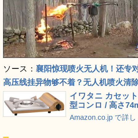
ソース：
襄阳惊现喷火无人机！还专
高压线挂异物够不着？无人机喷火清除
イワタニ カセット
型コンロ / 高さ74m
Amazon.co.jp で