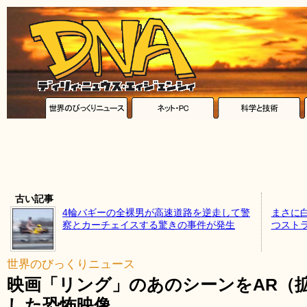
古い記事
4輪バギーの全裸男が高速道路を逆走して警
まさに
察とカーチェイスする驚きの事件が発生
つスト
世界のびっくりニュース
映画「リング」のあのシーンをAR（
した恐怖映像