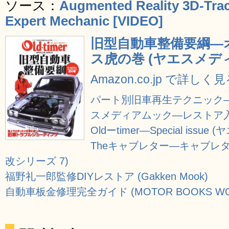
ソース：
Augmented Reality 3D-Tra
Expert Mechanic [VIDEO]
旧型自動車整備要綱―
ス虎の巻 (ヤエスメディ
Amazon.co.jp で詳しく
パート別旧車再生テクニック―
スメディアムック―レストア入門
Oldーtimer―Special iss
Theキャブレター―キャブレターの
改シリーズ 7)
福野礼一郎監修DIYレストア (Gakken Mook)
自動車板金修理完全ガイド (MOTOR BOOKS WO