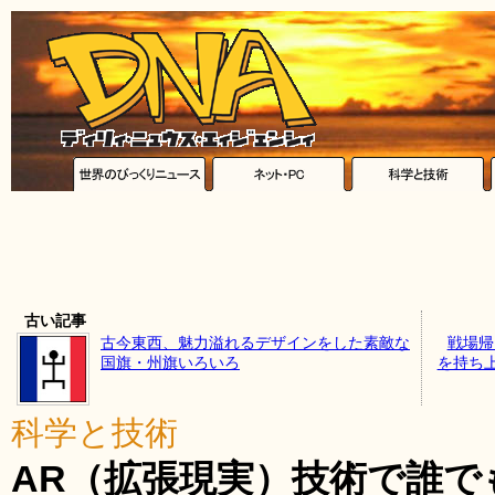
古い記事
古今東西、魅力溢れるデザインをした素敵な
戦場帰
国旗・州旗いろいろ
を持ち
科学と技術
AR（拡張現実）技術で誰で