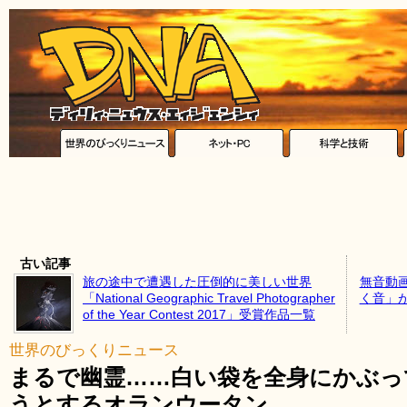
古い記事
旅の途中で遭遇した圧倒的に美しい世界
無音動
「National Geographic Travel Photographer
く音」
of the Year Contest 2017」受賞作品一覧
世界のびっくりニュース
まるで幽霊……白い袋を全身にかぶっ
うとするオランウータン