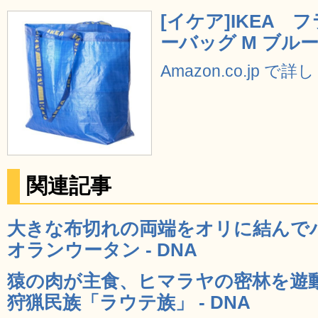
[イケア]IKEA フ
ーバッグ M ブルー(3
Amazon.co.jp で
関連記事
大きな布切れの両端をオリに結んで
オランウータン - DNA
猿の肉が主食、ヒマラヤの密林を遊
狩猟民族「ラウテ族」 - DNA