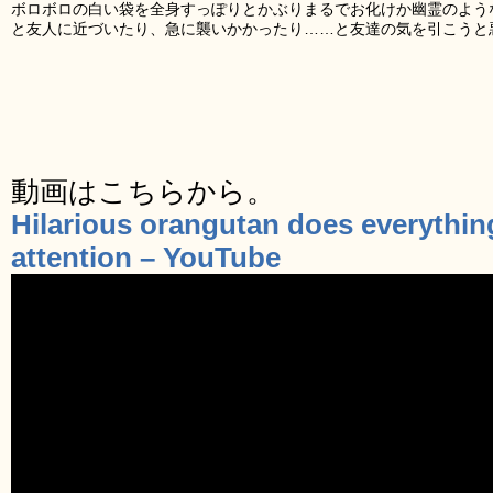
ボロボロの白い袋を全身すっぽりとかぶりまるでお化けか幽霊のよう
と友人に近づいたり、急に襲いかかったり……と友達の気を引こうと
動画はこちらから。
Hilarious orangutan does everything
attention – YouTube