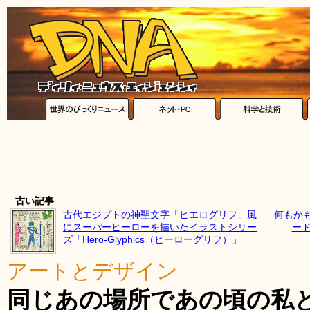
古い記事
古代エジプトの神聖文字「ヒエログリフ」風
何もか
にスーパーヒーローを描いたイラストシリー
ー
ズ「Hero-Glyphics（ヒーローグリフ）」
アートとデザイン
同じあの場所であの頃の私