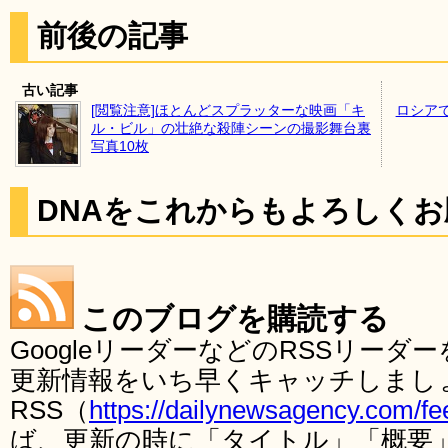
前後の記事
古い記事
[閲覧注意]ほとんどスプラッターな映画「キ
ロシア
ル・ビル」の壮絶な殺陣シーンの撮影舞台裏
写真10枚
DNAをこれからもよろしく
このブログを購読する
GoogleリーダーなどのRSSリー
更新情報をいち早くキャッチしまし
RSS（
https://dailynewsagency.com/fe
ば、更新の時に「タイトル」「概要