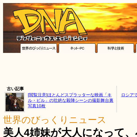
古い記事
[閲覧注意]ほとんどスプラッターな映画「キ
ロシア
ル・ビル」の壮絶な殺陣シーンの撮影舞台裏
写真10枚
世界のびっくりニュース
美人4姉妹が大人になって