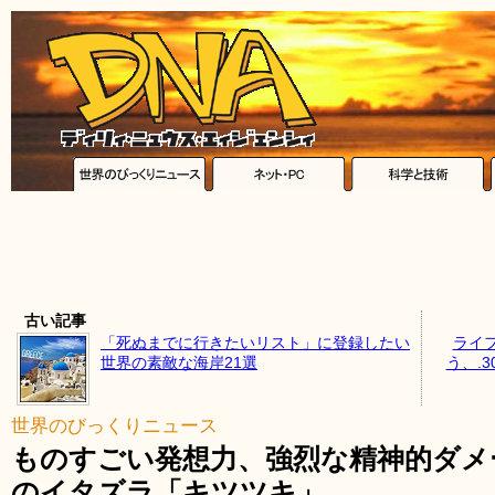
古い記事
「死ぬまでに行きたいリスト」に登録したい
ライ
世界の素敵な海岸21選
う、.
世界のびっくりニュース
ものすごい発想力、強烈な精神的ダメ
のイタズラ「キツツキ」