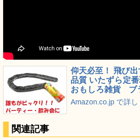
仰天必至！ 飛び出
品質 いたずら定
おもしろ雑貨 ブ
Amazon.co.jp で
関連記事