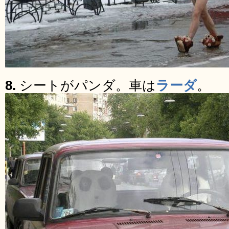
8.
シートがパンダ。車は
ラーダ
。