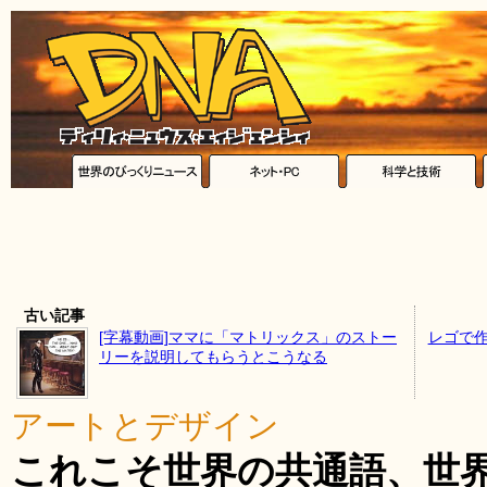
古い記事
[字幕動画]ママに「マトリックス」のストー
レゴで作
リーを説明してもらうとこうなる
アートとデザイン
これこそ世界の共通語、世