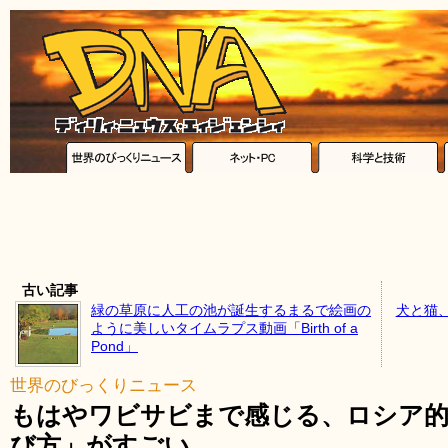
古い記事
緑の草原に人工の池が誕生するまるで絵画の
犬と猫
ように美しいタイムラプス動画「Birth of a
Pond」
世界のびっくりニュース
もはやワビサビまで感じる、ロシア的
び方」がすごい