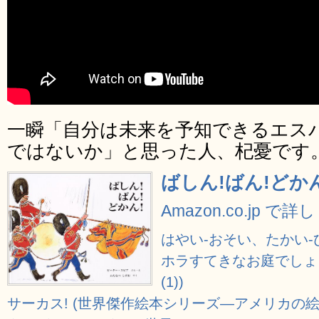
一瞬「自分は未来を予知できるエス
ではないか」と思った人、杞憂です
ばしん!ばん!どかん
Amazon.co.jp で
はやい‐おそい、たかい
ホラすてきなお庭でしょ
(1))
サーカス! (世界傑作絵本シリーズ―アメリカの絵